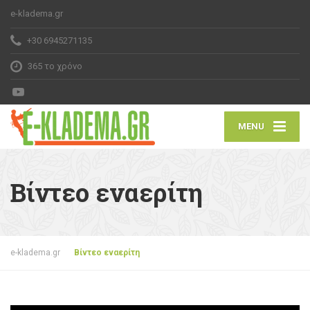
e-kladema.gr
+30 6945271135
365 το χρόνο
MENU
Βίντεο εναερίτη
e-kladema.gr
Βίντεο εναερίτη